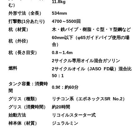
11.8kg
む）
外形寸法（全長）
534mm
打撃数(1分あたり)
4700～5500回
杭（材質）
木・鉄パイプ・樹脂・Ｃ型・Ｙ型鋼など
60mm以下（φ65ガイドパイプ使用の場
杭（外径）
合）
杭（長さ目安）
0.8～1.4m
2サイクル専用オイル混合ガソリン
燃料
2サイクルオイル（JASO FD級）混合比
50：1
タンク容量：消費時
0.9ℓ：約60分
間
グリス（種類）
リチコン系（エポネックスSR No.2）
グリス（消費時間）
約20時間
始動方法
リコイルスターター式
棹本体（材質）
ジュラルミン