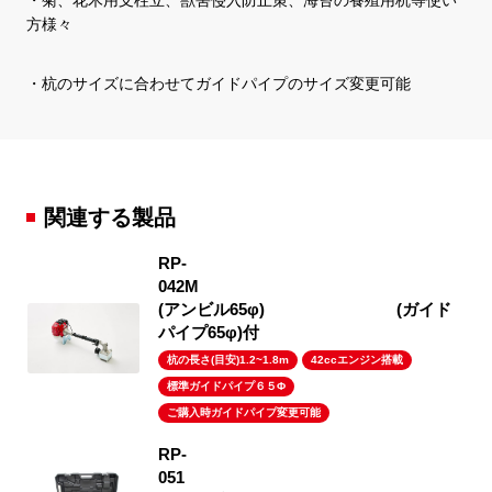
・菊、花木用支柱立、獣害侵入防止策、海苔の養殖用杭等使い
方様々
・杭のサイズに合わせてガイドパイプのサイズ変更可能
関連する製品
RP-
04
(アンビル65φ) (ガイド
パイプ65φ)付
杭の長さ(目安)1.2~1.8m
42ccエンジン搭載
標準ガイドパイプ６５Φ
ご購入時ガイドパイプ変更可能
RP-
0