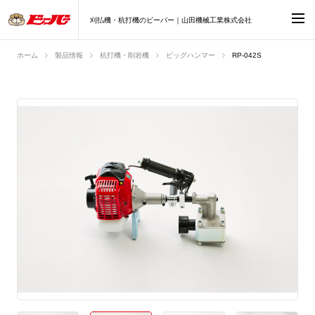
刈払機・杭打機のビーバー｜山田機械工業株式会社
ホーム
製品情報
杭打機・削岩機
ビッグハンマー
RP-042