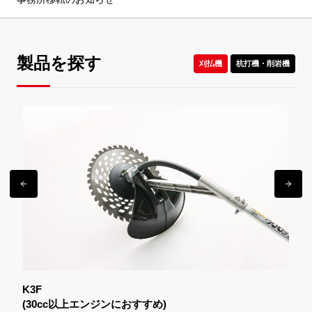
製品を探す
刈払機
杭打機・削岩機
K3
(30cc以上エンジンにおすすめ)
(