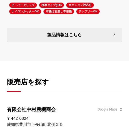
ビーバーグリップ
標準タイプ(8Φ)
全エンジン対応可
ナイロンカッターOK
本機は右差し専用機
チップソーOK
標
製品情報はこちら
販売店を探す
有限会社中村農機商会
Google Maps
〒442-0824
愛知県豊川市下長山町北側２５