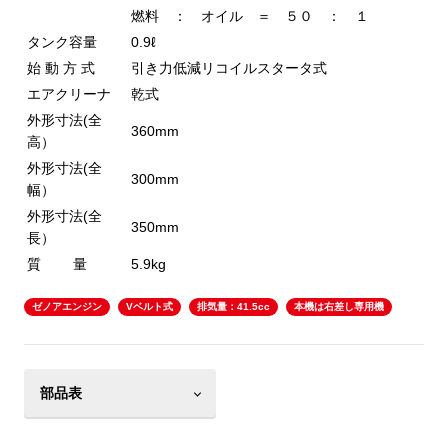
燃料 ： オイル ＝ ５０ ： １
タンク容量
0.9ℓ
始 動 方 式
引き力低減リコイルスタータ式
エアクリーナ
乾式
外形寸法(全
360mm
高）
外形寸法(全
300mm
幅）
外形寸法(全
350mm
長）
質 量
5.9kg
ゼノアエンジン
Vベルト式
排気量：41.5cc
本機は右差し専用機
部品表