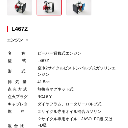
L467Z
エンジン
名 称
ビーバー背負式エンジン
型 式
L467Z
空冷2サイクルピストンバルブ式ガソリンエ
形 式
ンジン
排 気 量
41.5cc
点 火 方 式
無接点マグネット式
点火プラグ
RCJ６Y
キャブレタ
ダイヤフラム、ロータリーバルブ式
燃 料
２サイクル専用オイル混合ガソリン
２サイクル専用オイル JASO FC級 又は
FD級
混 合 比