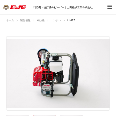
刈払機・杭打機のビーバー｜山田機械工業株式会社
ホーム
製品情報
刈払機
エンジン
L467Z