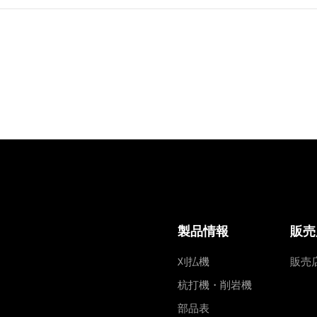
製品情報
販売
刈払機
販売
杭打機・削岩機
部品表