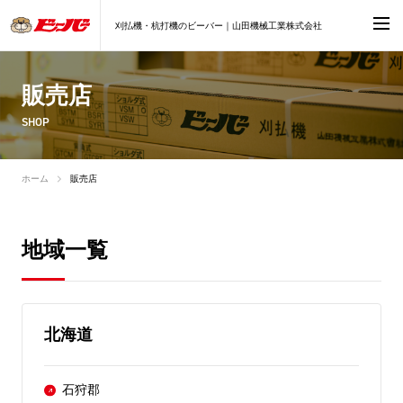
刈払機・杭打機のビーバー｜山田機械工業株式会社
販売店
SHOP
ホーム
販売店
地域一覧
北海道
石狩郡