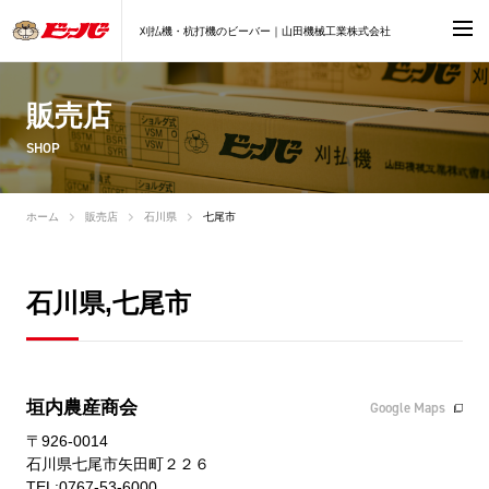
刈払機・杭打機のビーバー｜山田機械工業株式会社
販売店
SHOP
ホーム
販売店
石川県
七尾市
石川県,七尾市
垣内農産商会
Google Maps
〒926-0014
石川県七尾市矢田町２２６
TEL:0767-53-6000