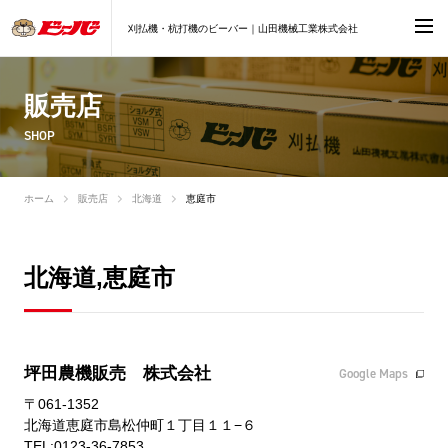
刈払機・杭打機のビーバー｜山田機械工業株式会社
販売店
SHOP
ホーム
販売店
北海道
恵庭市
北海道,恵庭市
坪田農機販売 株式会社
Google Maps
〒061-1352
北海道恵庭市島松仲町１丁目１１−６
TEL:0123-36-7853