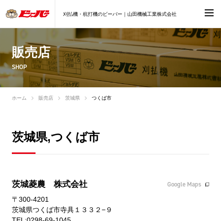
刈払機・杭打機のビーバー｜山田機械工業株式会社
販売店
SHOP
ホーム
販売店
茨城県
つくば市
茨城県,つくば市
茨城菱農 株式会社
Google Maps
〒300-4201
茨城県つくば市寺具１３３２−９
TEL:0298-69-1045