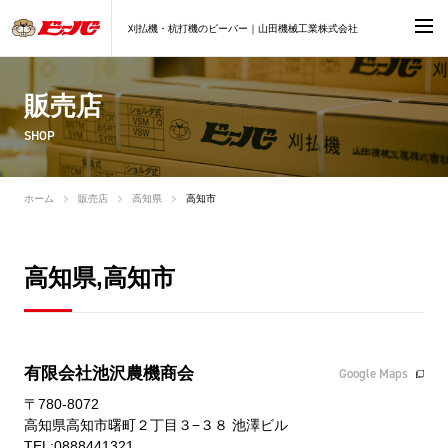
刈払機・杭打機のビーバー｜山田機械工業株式会社
販売店
SHOP
ホーム
販売店
高知県
高知市
高知県,高知市
有限会社池沢農機商会
Google Maps
〒780-8072
高知県高知市曙町２丁目３−３８ 池澤ビル
TEL:0888441321