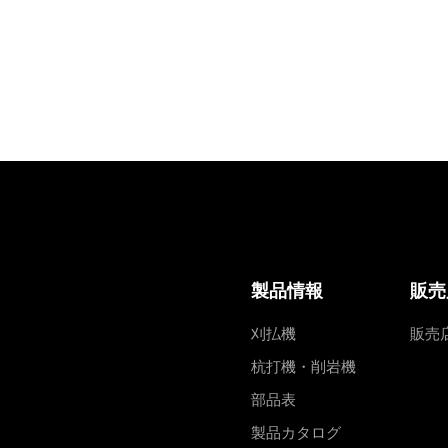
製品情報
販売
刈払機
販売
杭打機・削岩機
部品表
製品カタログ