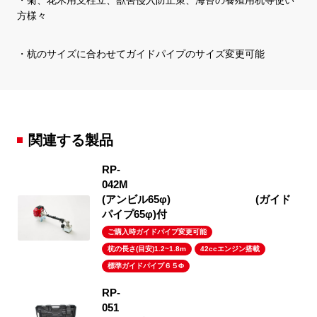
・菊、花木用支柱立、獣害侵入防止策、海苔の養殖用杭等使い
方様々
・杭のサイズに合わせてガイドパイプのサイズ変更可能
関連する製品
RP-
04
(アンビル65φ) (ガイド
パイプ65φ)付
ご購入時ガイドパイプ変更可能
杭の長さ(目安)1.2~1.8m
42ccエンジン搭載
標準ガイドパイプ６５Φ
RP-
0