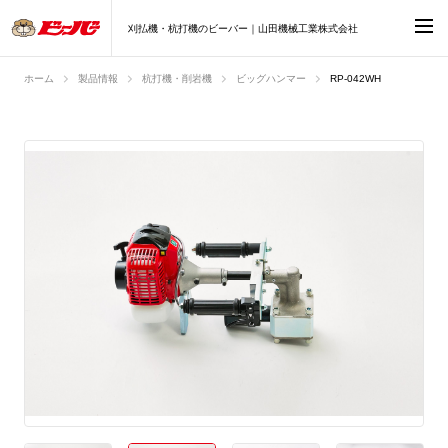
刈払機・杭打機のビーバー｜山田機械工業株式会社
ホーム
製品情報
杭打機・削岩機
ビッグハンマー
RP-042