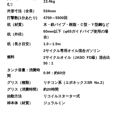
13.4kg
む）
外形寸法（全長）
534mm
打撃数(1分あたり)
4700～5500回
杭（材質）
木・鉄パイプ・樹脂・Ｃ型・Ｙ型鋼など
60mm以下（φ65ガイドパイプ使用の場
杭（外径）
合）
杭（長さ目安）
1.0～1.5m
2サイクル専用オイル混合ガソリン
燃料
2サイクルオイル（JASO FD級）混合比
50：1
タンク容量：消費時
0.9ℓ：約60分
間
グリス（種類）
リチコン系（エポネックスSR No.2）
グリス（消費時間）
約20時間
始動方法
リコイルスターター式
棹本体（材質）
ジュラルミン