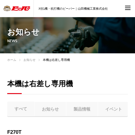
刈払機・杭打機のビーバー｜山田機械工業株式会社
お知らせ
NEWS
ホーム
お知らせ
本機は右差し専用機
本機は右差し専用機
すべて
お知らせ
製品情報
イベント
F270T