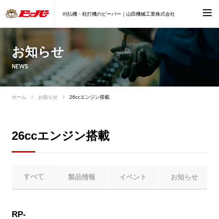
刈払機・杭打機のビーバー｜山田機械工業株式会社
お知らせ
NEWS
ホーム
お知らせ
26ccエンジン搭載
26ccエンジン搭載
すべて
製品情報
イベント
お知らせ
RP-