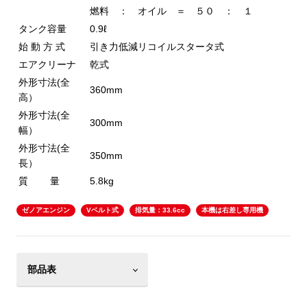
燃料 ： オイル ＝ ５０ ： １
タンク容量
0.9ℓ
始 動 方 式
引き力低減リコイルスタータ式
エアクリーナ
乾式
外形寸法(全
360mm
高）
外形寸法(全
300mm
幅）
外形寸法(全
350mm
長）
質 量
5.8kg
ゼノアエンジン
Vベルト式
排気量：33.6cc
本機は右差し専用機
部品表