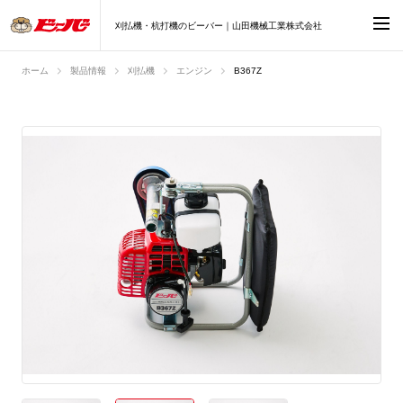
刈払機・杭打機のビーバー｜山田機械工業株式会社
ホーム
製品情報
刈払機
エンジン
B367Z