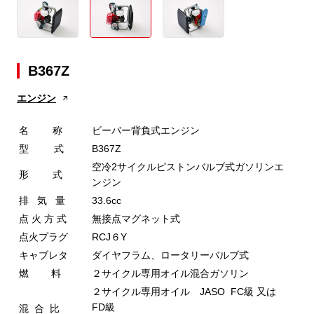
B367Z
エンジン
名 称
ビーバー背負式エンジン
型 式
B367Z
空冷2サイクルピストンバルブ式ガソリンエ
形 式
ンジン
排 気 量
33.6cc
点 火 方 式
無接点マグネット式
点火プラグ
RCJ６Y
キャブレタ
ダイヤフラム、ロータリーバルブ式
燃 料
２サイクル専用オイル混合ガソリン
２サイクル専用オイル JASO FC級 又は
FD級
混 合 比